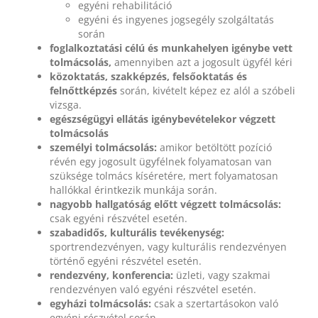
egyéni rehabilitáció
egyéni és ingyenes jogsegély szolgáltatás
során
foglalkoztatási célú és munkahelyen igénybe vett
tolmácsolás,
amennyiben azt a jogosult ügyfél kéri
közoktatás, szakképzés, felsőoktatás és
felnőttképzés
során, kivételt képez ez alól a szóbeli
vizsga.
egészségügyi ellátás igénybevételekor végzett
tolmácsolás
személyi tolmácsolás:
amikor betöltött pozíció
révén egy jogosult ügyfélnek folyamatosan van
szüksége tolmács kíséretére, mert folyamatosan
hallókkal érintkezik munkája során.
nagyobb hallgatóság előtt végzett tolmácsolás:
csak egyéni részvétel esetén.
szabadidős, kulturális tevékenység:
sportrendezvényen, vagy kulturális rendezvényen
történő egyéni részvétel esetén.
rendezvény, konferencia:
üzleti, vagy szakmai
rendezvényen való egyéni részvétel esetén.
egyházi tolmácsolás:
csak a szertartásokon való
egyéni részvétel során.