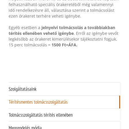
felhasználható speciális órakeretéből még valamennyi
idő rendelkezésre áll, választása szerint a tolmácsolást
ezen órakeret terhére veheti igénybe.
Egyéb esetben a
jelnyelvi tolmácsolás a továbbiakban
térítés ellenében vehető igénybe
. Erről az igénybe vevőt
legkésőbb az órakeret kimerülésekor tájékoztatni fogjuk.
15 perc tolmácsolás =
1500 Ft+ÁFA.
Szolgáltatásaink
Térítésmentes tolmácsszolgáltatás
Tolmácsszolgáltatás térítés ellenében
Megrendelés módja