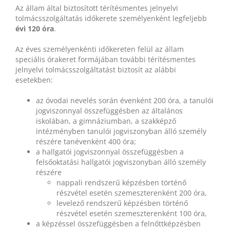
Az állam által biztosított térítésmentes jelnyelvi
tolmácsszolgáltatás időkerete személyenként legfeljebb
évi 120 óra
.
Az éves személyenkénti időkereten felül az állam
speciális órakeret formájában további térítésmentes
jelnyelvi tolmácsszolgáltatást biztosít az alábbi
esetekben:
az óvodai nevelés során évenként 200 óra, a tanulói
jogviszonnyal összefüggésben az általános
iskolában, a gimnáziumban, a szakképző
intézményben tanulói jogviszonyban álló személy
részére tanévenként 400 óra;
a hallgatói jogviszonnyal összefüggésben a
felsőoktatási hallgatói jogviszonyban álló személy
részére
nappali rendszerű képzésben történő
részvétel esetén szemeszterenként 200 óra,
levelező rendszerű képzésben történő
részvétel esetén szemeszterenként 100 óra,
a képzéssel összefüggésben a felnőttképzésben