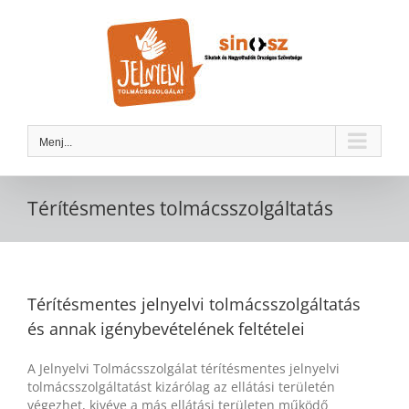
Kihagyás
Menj...
Térítésmentes tolmácsszolgáltatás
Térítésmentes jelnyelvi tolmácsszolgáltatás
és annak igénybevételének feltételei
A Jelnyelvi Tolmácsszolgálat térítésmentes jelnyelvi
tolmácsszolgáltatást kizárólag az ellátási területén
végezhet, kivéve a más ellátási területen működő