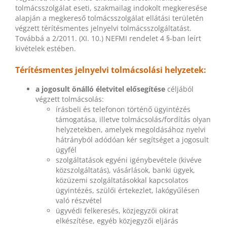
tolmácsszolgálat eseti, szakmailag indokolt megkeresése
alapján a megkereső tolmácsszolgálat ellátási területén
végzett térítésmentes jelnyelvi tolmácsszolgáltatást.
Továbbá a 2/2011. (XI. 10.) NEFMI rendelet 4 §-ban leírt
kivételek estében.
Térítésmentes jelnyelvi tolmácsolási helyzetek:
a jogosult önálló életvitel elősegítése
céljából
végzett tolmácsolás:
írásbeli és telefonon történő ügyintézés
támogatása, illetve tolmácsolás/fordítás olyan
helyzetekben, amelyek megoldásához nyelvi
hátrányból adódóan kér segítséget a jogosult
ügyfél
szolgáltatások egyéni igénybevétele (kivéve
közszolgáltatás), vásárlások, banki ügyek,
közüzemi szolgáltatásokkal kapcsolatos
ügyintézés, szülői értekezlet, lakógyűlésen
való részvétel
ügyvédi felkeresés, közjegyzői okirat
elkészítése, egyéb közjegyzői eljárás