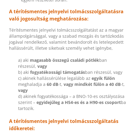
A térítésmentes jelnyelvi tolmácsszolgáltatásra
való jogosultság meghatározása:
Térítésmentes jelnyelvi tolmácsszolgáltatást az a magyar
állampolgársággal, vagy a szabad mozgás és tartózkodás
jogával rendelkező, valamint bevándorolt és letelepedett
hallássérült, illetve siketvak személy vehet igénybe,
a) aki
magasabb összegű családi pótlék
ban
részesül,
vagy
b) aki
fogyatékossági támogatás
ban részesül, vagy
c) akinek hallássérülése legalább az
egyik fülön
meghaladja a
60 dB
-t,
vagy mindkét fülön a 40 dB
-t,
vagy
d) akinek fogyatékossága – a BNO-10-es osztályozása
szerint –
egyidejűleg a H54-es és a H90-es csoport
ba
tartozik.
A térítésmentes jelnyelvi tolmácsszolgáltatás
időkeretei: