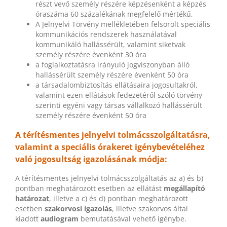
részt vevő személy részére képzésenként a képzés
óraszáma 60 százalékának megfelelő mértékű,
A Jelnyelvi Törvény mellékletében felsorolt speciális
kommunikációs rendszerek használatával
kommunikáló hallássérült, valamint siketvak
személy részére évenként 30 óra
a foglalkoztatásra irányuló jogviszonyban álló
hallássérült személy részére évenként 50 óra
a társadalombiztosítás ellátásaira jogosultakról,
valamint ezen ellátások fedezetéről szóló törvény
szerinti egyéni vagy társas vállalkozó hallássérült
személy részére évenként 50 óra
A térítésmentes jelnyelvi tolmácsszolgáltatásra,
valamint a speciális órakeret igénybevételéhez
való jogosultság igazolásának módja:
A térítésmentes jelnyelvi tolmácsszolgáltatás az a) és b)
pontban meghatározott esetben az ellátást
megállapító
határozat
, illetve a c) és d) pontban meghatározott
esetben
szakorvosi igazolás
, illetve szakorvos által
kiadott
audiogram
bemutatásával vehető igénybe.