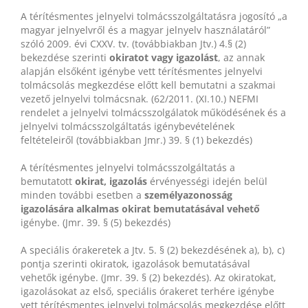
A térítésmentes jelnyelvi tolmácsszolgáltatásra jogosító „a
magyar jelnyelvről és a magyar jelnyelv használatáról”
szóló 2009. évi CXXV. tv. (továbbiakban Jtv.) 4.§ (2)
bekezdése szerinti
okiratot vagy igazolást
, az annak
alapján elsőként igénybe vett térítésmentes jelnyelvi
tolmácsolás megkezdése előtt kell bemutatni a szakmai
vezető jelnyelvi tolmácsnak. (62/2011. (XI.10.) NEFMI
rendelet a jelnyelvi tolmácsszolgálatok működésének és a
jelnyelvi tolmácsszolgáltatás igénybevételének
feltételeiről (továbbiakban Jmr.) 39. § (1) bekezdés)
A térítésmentes jelnyelvi tolmácsszolgáltatás a
bemutatott
okirat, igazolás
érvényességi idején belül
minden további esetben a
személyazonosság
igazolására alkalmas okirat bemutatásával vehető
igénybe. (Jmr. 39. § (5) bekezdés)
A speciális órakeretek a Jtv. 5. § (2) bekezdésének a), b), c)
pontja szerinti okiratok, igazolások bemutatásával
vehetők igénybe. (Jmr. 39. § (2) bekezdés). Az okiratokat,
igazolásokat az első, speciális órakeret terhére igénybe
vett térítésmentes jelnyelvi tolmácsolás megkezdése előtt