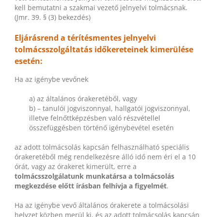
kell bemutatni a szakmai vezető jelnyelvi tolmácsnak.
(Jmr. 39. § (3) bekezdés)
Eljárásrend a térítésmentes jelnyelvi
tolmácsszolgáltatás időkereteinek kimerülése
esetén:
Ha az igénybe vevőnek
a) az általános órakeretéből, vagy
b) – tanulói jogviszonnyal, hallgatói jogviszonnyal,
illetve felnőttképzésben való részvétellel
összefüggésben történő igénybevétel esetén
az adott tolmácsolás kapcsán felhasználható speciális
órakeretéből még rendelkezésre álló idő nem éri el a 10
órát, vagy az órakeret kimerült, erre a
tolmácsszolgálatunk munkatársa a tolmácsolás
megkezdése előtt írásban felhívja a figyelmét
.
Ha az igénybe vevő általános órakerete a tolmácsolási
helyzet közben merül ki, és az adott tolmácsolás kapcsán