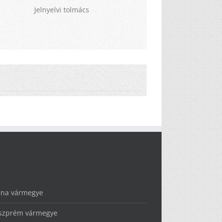
Jelnyelvi tolmács
lna vármegye
szprém vármegye