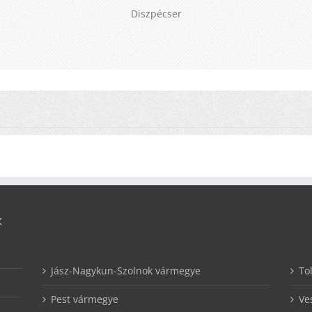
Diszpécser
K
Jász-Nagykun-Szolnok vármegye
To
Pest vármegye
Ve