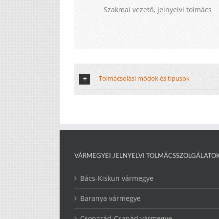
Szakmai vezető, jelnyelvi tolmács
Tolmácsolási módok és típusok
VÁRMEGYEI JELNYELVI TOLMÁCSSZOLGÁLATO
Bács-Kiskun vármegye
Baranya vármegye
Csongrád-Csanád vármegye