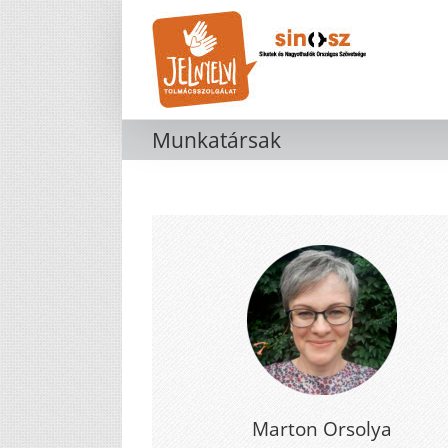
Kihagyás
Munkatársak
Marton Orsolya